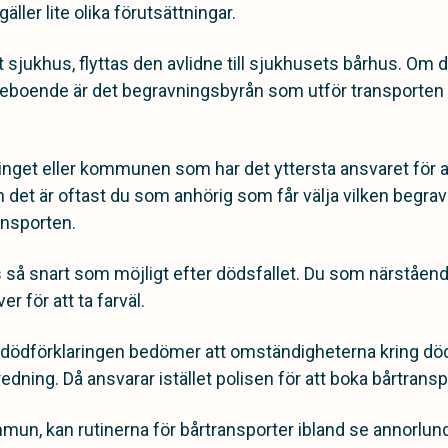
äller lite olika förutsättningar.
t sjukhus, flyttas den avlidne till sjukhusets bårhus. Om
dreboende är det begravningsbyrån som utför transporten 
tinget eller kommunen som har det yttersta ansvaret för
 det är oftast du som anhörig som får välja vilken begra
ransporten.
 så snart som möjligt efter dödsfallet. Du som närståend
r för att ta farväl.
ödförklaringen bedömer att omständigheterna kring dödsf
redning. Då ansvarar istället polisen för att boka bårtrans
un, kan rutinerna för bårtransporter ibland se annorlund