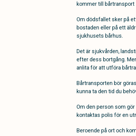
kommer till bårtransport g
Om dödsfallet sker på et
bostaden eller på ett äl
sjukhusets bårhus.
Det är sjukvården, lands
efter dess bortgång. Men
anlita för att utföra bårt
Bårtransporten bör göras
kunna ta den tid du behöve
Om den person som gör d
kontaktas polis för en ut
Beroende på ort och komm