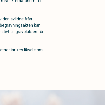
 närmsta krematorium för
 den avlidne från
r begravningsakten kan
ivt till gravplatsen för
latser inrikes likväl som