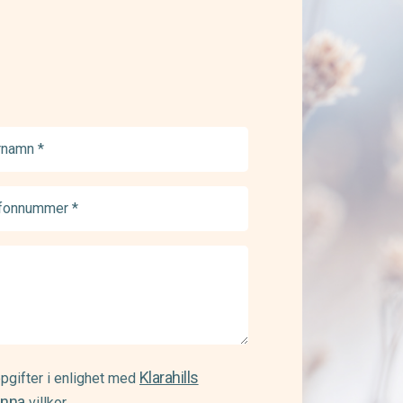
namn
ed)
onnummer
ed)
Klarahills
pgifter i enlighet med
änna
villkor