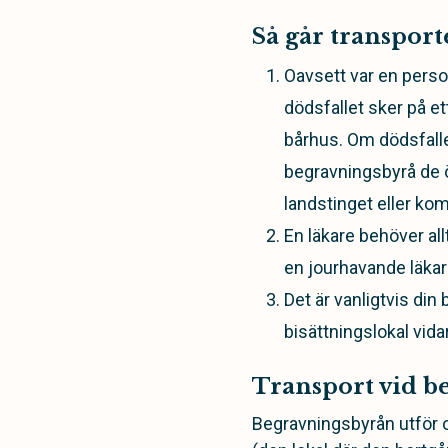
Så går transporte
Oavsett var en person
dödsfallet sker på e
bårhus. Om dödsfalle
begravningsbyrå de ö
landstinget eller k
En läkare behöver al
en jourhavande läkar
Det är vanligtvis din
bisättningslokal vidar
Transport vid b
Begravningsbyrån utför of