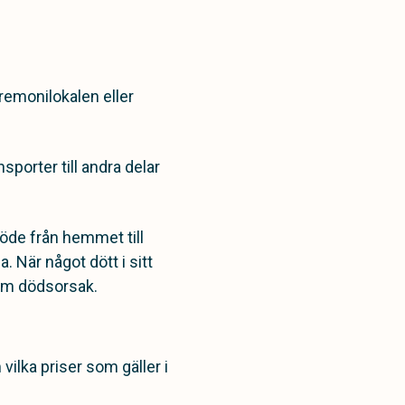
eremonilokalen eller
.
sporter till andra delar
döde från hemmet till
 När något dött i sitt
 om dödsorsak.
vilka priser som gäller i