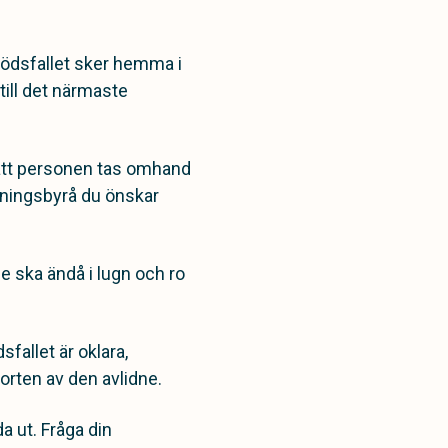
 dödsfallet sker hemma i
till det närmaste
 att personen tas omhand
vningsbyrå du önskar
e ska ändå i lugn och ro
allet är oklara,
porten av den avlidne.
a ut. Fråga din