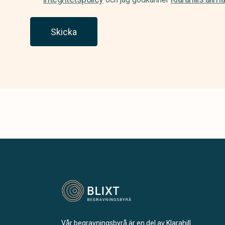
Skicka
Vår begravningsbyrå är en del av Klarahill.