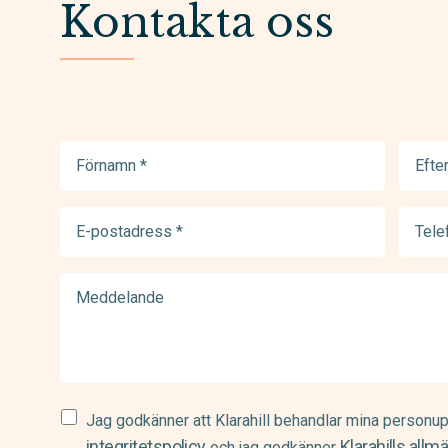
Kontakta oss
Förnamn
Efter
(Required)
(Requir
E-
Telef
postadress
(Requir
(Required)
Meddelande
Samtycke
Jag godkänner att Klarahill behandlar mina personup
(Required)
integritetspolicy
Klarahills allm
och jag godkänner