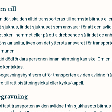
n till
 dör, ska den alltid transporteras till närmsta bårhus elle
tt sjukhus, är det sjukhuset som ansvarar för att den avl
t sker i hemmet eller på ett äldreboende så är det de anh
nskar anlita, även om det yttersta ansvaret för transport
ommunen.
ltid dödförklara personen innan hämtning kan ske. Om en 
e kontaktas.
 begravningsbyrå som utför transporten av den avlidne frå
e till rätt bisättningslokal eller kyrka/kapell.
egravning
tast transporten av den avlidne från sjukhusets bårhus til