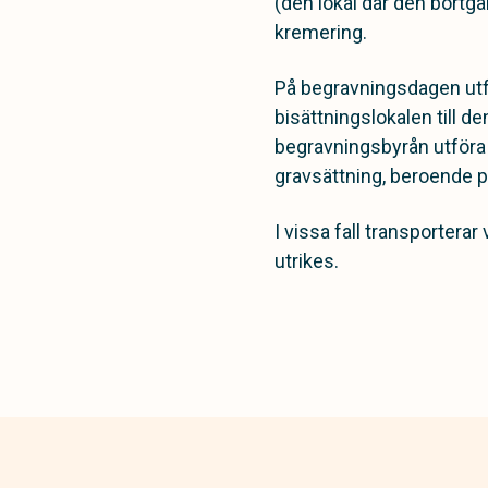
(den lokal där den bortgå
kremering.
På begravningsdagen utfö
bisättningslokalen till 
begravningsbyrån utföra t
gravsättning, beroende p
I vissa fall transporterar
utrikes.