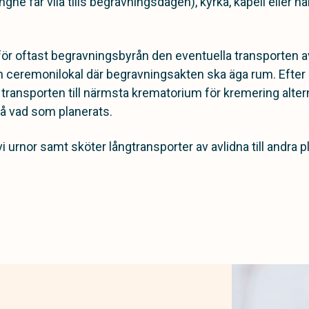
ngne får vila tills begravningsdagen), kyrka, kapell eller
r oftast begravningsbyrån den eventuella transporten av
den ceremonilokal där begravningsakten ska äga rum. Efte
ransporten till närmsta krematorium för kremering alternat
å vad som planerats.
 vi urnor samt sköter långtransporter av avlidna till andra p