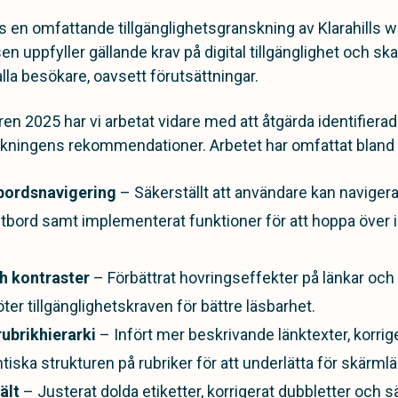
n omfattande tillgänglighetsgranskning av Klarahills we
en uppfyller gällande krav på digital tillgänglighet och sk
lla besökare, oavsett förutsättningar.
 2025 har vi arbetat vidare med att åtgärda identifiera
nskningens rekommendationer. Arbetet har omfattat bland 
bordsnavigering
– Säkerställt att användare kan navigera 
ord samt implementerat funktioner för att hoppa över in
ch kontraster
– Förbättrat hovringseffekter på länkar och
ter tillgänglighetskraven för bättre läsbarhet.
ubrikhierarki
– Infört mer beskrivande länktexter, korrige
iska strukturen på rubriker för att underlätta för skärmlä
ält
– Justerat dolda etiketter, korrigerat dubbletter och sä