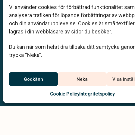
när det gäller bemötande och när vi utformar
Vi använder cookies för förbättrad funktionalitet samt
skräddarsydda personliga begravningar.
analysera trafiken för löpande förbättringar av webb
och din användarupplevelse. Cookies är små textfile
0521-71 11 63
lagras i din webbläsare av sidor du besöker.
info@blixtbyra.se
Du kan när som helst dra tillbaka ditt samtycke geno
trycka “Neka”.
Jourtelefon
Du når oss dygnet runt på:
0520-160 02
Godkänn
Neka
Visa instä
Trollhättan –
0521-71 11 63
Vänersborg –
Cookie Policy
Integritetspolicy
Integritets