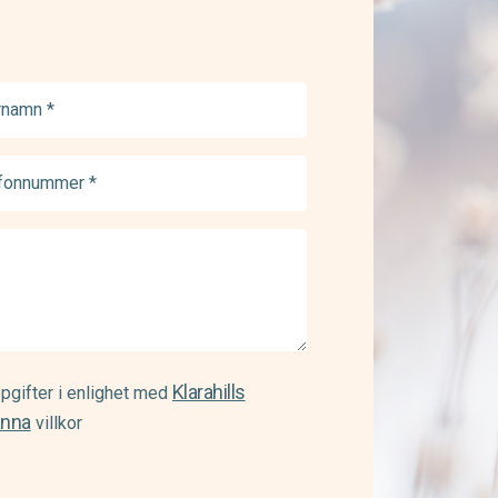
namn
ed)
onnummer
ed)
Klarahills
pgifter i enlighet med
änna
villkor