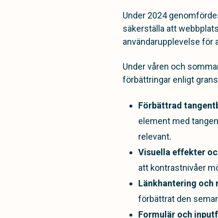
Under 2024 genomfördes e
säkerställa att webbplats
användarupplevelse för a
Under våren och sommaren
förbättringar enligt gra
Förbättrad tangent
element med tangentb
relevant.
Visuella effekter o
att kontrastnivåer mö
Länkhantering och r
förbättrat den semant
Formulär och inputf