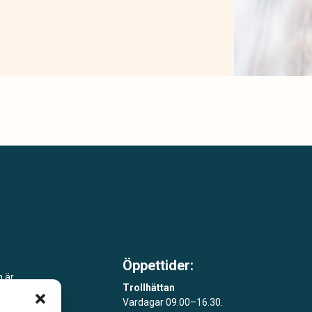
Öppettider:
m är
Trollhättan
Vardagar 09.00–16.30.
åde