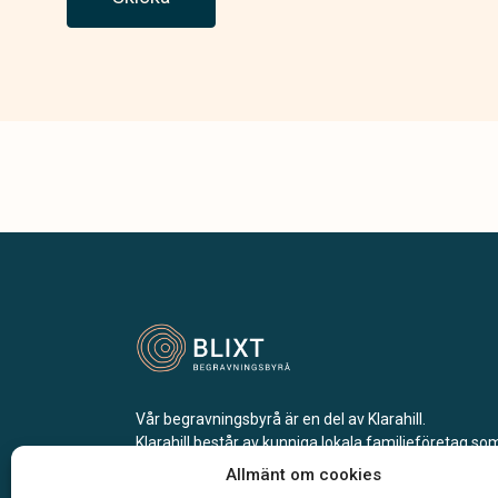
Vår begravningsbyrå är en del av Klarahill.
Klarahill består av kunniga lokala familjeföretag so
auktoriserade inom Sveriges begravningsbyråers
Allmänt om cookies
förbund (SBF). Det personliga är centralt för oss, b