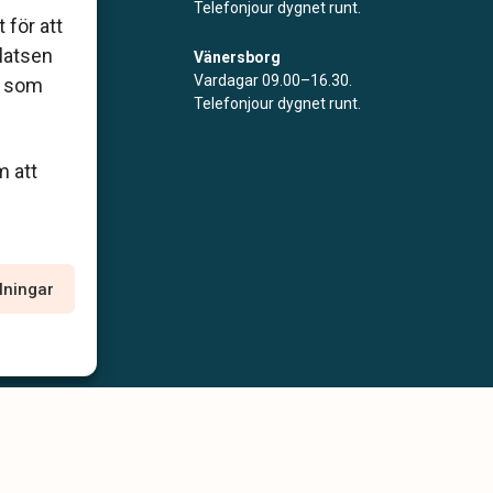
Telefonjour dygnet runt.
 för att
platsen
Vänersborg
Vardagar 09.00–16.30.
r som
Telefonjour dygnet runt.
m att
llningar
policy
Allmänna villkor
Tillgänglighetsredogörelse