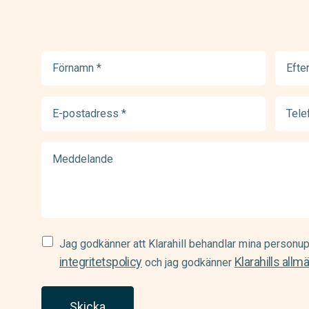
Förnamn
Efter
(Required)
(Requir
E-
Telef
postadress
(Requir
(Required)
Meddelande
Samtycke
Jag godkänner att Klarahill behandlar mina personup
(Required)
integritetspolicy
Klarahills allm
och jag godkänner
Skicka