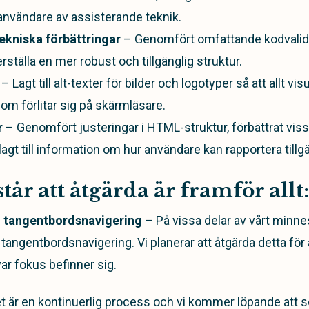
 användare av assisterande teknik.
ekniska förbättringar
– Genomfört omfattande kodvalide
rställa en mer robust och tillgänglig struktur.
– Lagt till alt-texter för bilder och logotyper så att allt visu
om förlitar sig på skärmläsare.
r
– Genomfört justeringar i HTML-struktur, förbättrat vis
agt till information om hur användare kan rapportera till
tår att åtgärda är framför allt:
 tangentbordsnavigering
– På vissa delar av vårt minn
 tangentbordsnavigering. Vi planerar att åtgärda detta för a
var fokus befinner sig.
et är en kontinuerlig process och vi kommer löpande att s