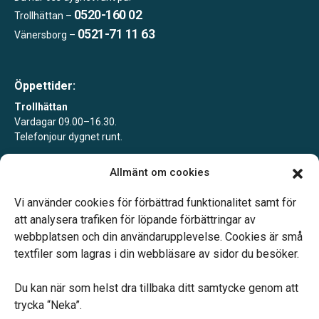
0520-160 02
Trollhättan –
0521-71 11 63
Vänersborg –
Öppettider:
Trollhättan
Vardagar 09.00–16.30.
Telefonjour dygnet runt.
Vänersborg
Allmänt om cookies
Vardagar 09.00–16.30.
Telefonjour dygnet runt.
Vi använder cookies för förbättrad funktionalitet samt för
att analysera trafiken för löpande förbättringar av
webbplatsen och din användarupplevelse. Cookies är små
textfiler som lagras i din webbläsare av sidor du besöker.
Du kan när som helst dra tillbaka ditt samtycke genom att
Vårt systerbolag Verahill hjälper dig med familjejuridiken –
trycka “Neka”.
genom hela livet.