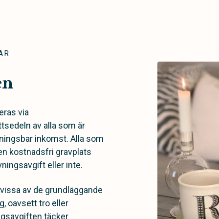
AR
en
eras via
tsedeln av alla som är
tningsbar inkomst. Alla som
l en kostnadsfri gravplats
ingsavgift eller inte.
ra vissa av de grundläggande
, oavsett tro eller
gsavgiften täcker