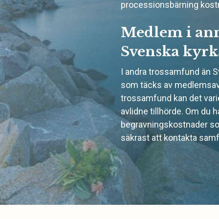
processionsbärning kostn
Medlem i ann
Svenska kyr
I andra trossamfund än Sv
som täcks av medlemsav
trossamfund kan det vari
avlidne tillhörde. Om du h
begravningskostnader so
säkrast att kontakta samf