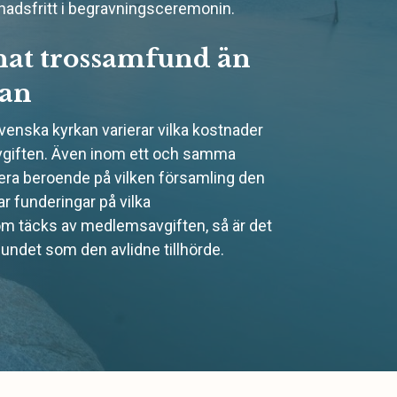
adsfritt i begravningsceremonin.
at trossamfund än
kan
enska kyrkan varierar vilka kostnader
giften. Även inom ett och samma
era beroende på vilken församling den
ar funderingar på vilka
m täcks av medlemsavgiften, så är det
undet som den avlidne tillhörde.