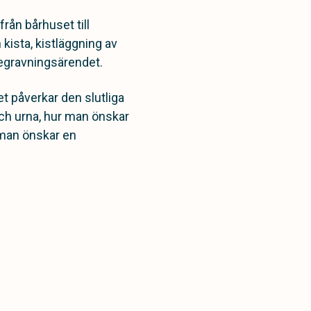
rån bårhuset till
 kista, kistläggning av
begravningsärendet.
et påverkar den slutliga
ch urna, hur man önskar
man önskar en