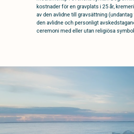
kostnader för en gravplats i 25 år, kremer
av den avlidne till gravsättning (undantag f
den avlidne och personligt avskedstagand
ceremoni med eller utan religiösa symbol