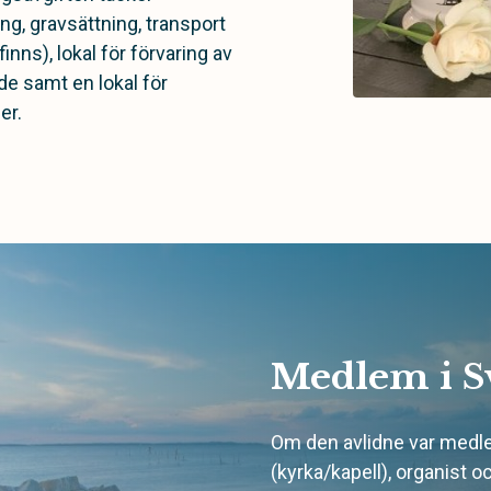
ing, gravsättning, transport
inns), lokal för förvaring av
e samt en lokal för
er.
Medlem i S
Om den avlidne var medlem
(kyrka/kapell), organist o