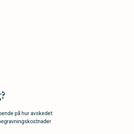
g?
eroende på hur avskedet
 begravningskostnader