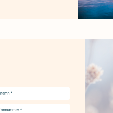
namn
ed)
onnummer
ed)