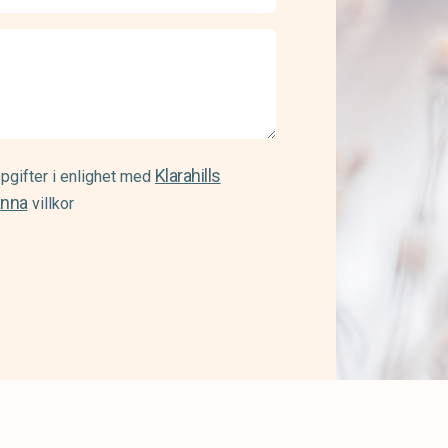
Klarahills
pgifter i enlighet med
änna
villkor