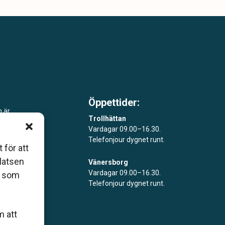
Öppettider:
m är
Trollhättan
Vardagar 09.00–16.30.
åde
Telefonjour dygnet runt.
 för att
platsen
Vänersborg
Vardagar 09.00–16.30.
r som
Telefonjour dygnet runt.
m att