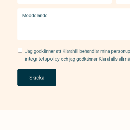
(Required)
Meddelande
Samtycke
Jag godkänner att Klarahill behandlar mina personup
(Required)
integritetspolicy
Klarahills allm
och jag godkänner
Skicka