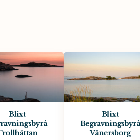
Blixt
Blixt
ravningsbyrå
Begravningsbyr
Trollhättan
Vänersborg