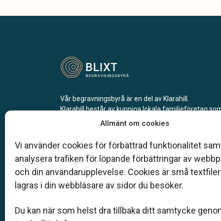
Vår begravningsbyrå är en del av Klarahill.
Klarahill består av kunniga lokala familjeföretag so
auktoriserade inom Sveriges begravningsbyråers
Allmänt om cookies
förbund (SBF). Det personliga är centralt för oss, b
när det gäller bemötande och när vi utformar
Vi använder cookies för förbättrad funktionalitet samt
skräddarsydda personliga begravningar.
analysera trafiken för löpande förbättringar av webb
och din användarupplevelse. Cookies är små textfile
0521-71 11 63
lagras i din webbläsare av sidor du besöker.
info@blixtbyra.se
Du kan när som helst dra tillbaka ditt samtycke geno