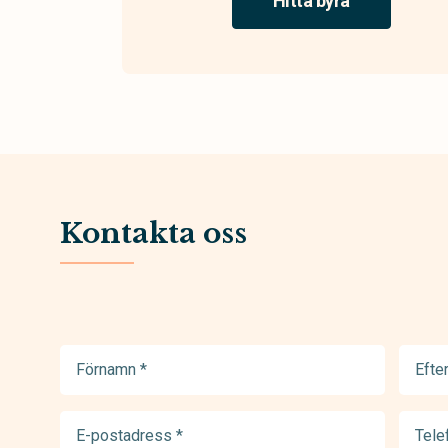
Hitta byrå
Kontakta oss
Förnamn
Efter
(Required)
(Requir
E-
Telef
postadress
(Requir